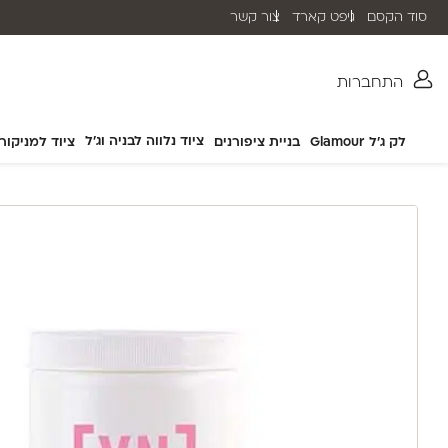
סוד הקסם
גיפט קארד
צור קשר
שליח עד הבית תוך 2-5 ימי עסקים
התחברות
ציוד נלווה לבניה וג'ל
לק ג'ל Glamour
בניית ציפורנים
ציוד למניקור