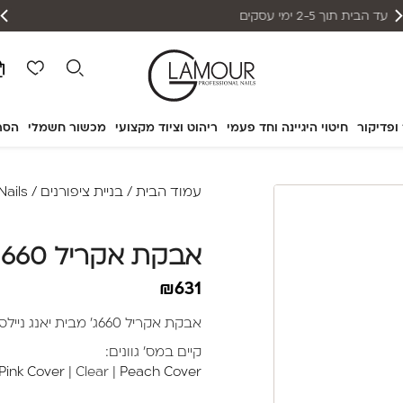
אפשרות תשלום עד 12 תשלומים
 ופדיקור
חיטוי היגיינה וחד פעמי
ריהוט וציוד מקצועי
מכשור חשמלי
הסר
עמוד הבית
/
בניית ציפורנים
/
Nails
אבקת אקריל 660 ג' (Peach Cover)
₪
631
אבקת אקריל 660ג' מבית יאנג ניילס.
קיים במס' גוונים:
Pink Cover
| Clear |
Peach Cover