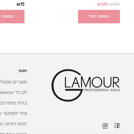
₪
15
₪
149
₪
189
הוספה לסל
הוספה ל
חנות
מוצרים שקניתי
לק ג'ל Glamour
בניית ציפורנים
ציוד למניקור ו
חיטוי היגיינה 