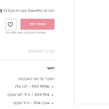
חברות GlamPro צוברות נקודות
לה
הוספה לסל
משלוח חינם בקניה מעל 399 ש”ח
מק"ט: 6000659
תיאור
הסבר על גווני האבקות:
XXX White – לבן שלג
XXX Pink – ורוד חצי שקוף
Pink Core – ורוד שקוף