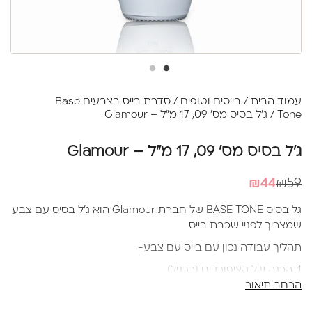
עמוד הבית
/
בייסים וטופים
/
סדרת בייס בצבעים Base
Tone
/ ג'ל בסיס מס' 09, 17 מ"ל – Glamour
ג'ל בסיס מס' 09, 17 מ"ל – Glamour
המחיר
המחיר
₪
44
₪
59
הנוכחי
המקורי
גל בסיס BASE TONE של חברת Glamour הוא ג'ל בסיס עם צבע
היה:
הוא:
שמצריך לפניי שכבת בייס
₪44.
₪59.
תהליך עבודה נכון עם בייס עם צבע-
1. הכנה של הציפורניים (כרגיל)
הרחב תיאור
2. ניטרול לוחית הציפורן עם נוזל ייעודי לאיזון רמת החומציות
והשומניות וכמובן שאריות האבק מהכנה.