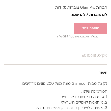
3. פריימר לא חומצי (חומר מקשר)
חברות GlamPro צוברות נקודות
4. שכבה דקה של בייס קשיח(פאוור)
להתחברות / להרשמה
5. מבצעים תיקון מבנה אנטומי עם הראבר בייס בגוון הנבחר-
מייבשים ייבוש סופי 60 שניות
הוספה לסל
6. טופ
משלוח חינם בקניה מעל 399 ש”ח
קיים ב20גוונים
בקבוק 17 מ"ל
מק"ט: 6010618
תיאור
לק ג'ל מבית Glamour מונה מעל 200 גוונים מרהיבים.
הפורמולה שלנו :
1. עשירה בפיגמנטים איכותיים
2. מותאמת לאקלים הישראלי
3. מעניקה לציפורן חוזק, ברק ועמידות גבוהה