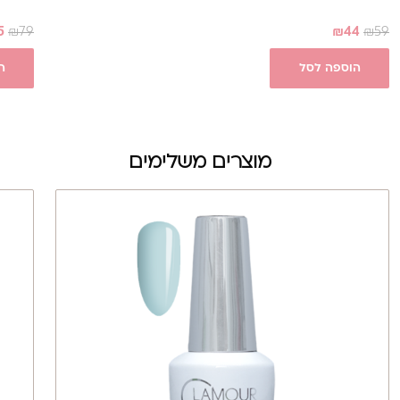
5
₪
79
₪
44
₪
59
הוספה לסל
ה
מוצרים משלימים