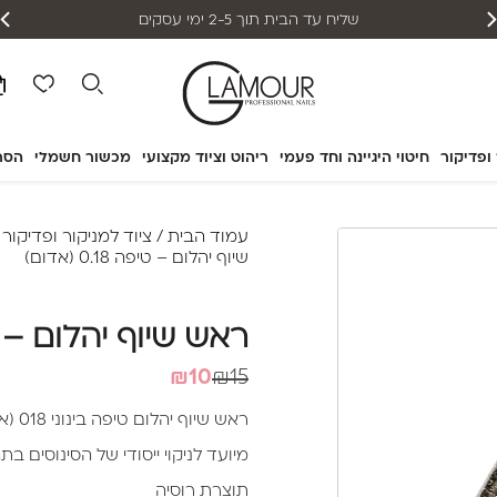
שליח עד הבית תוך 2-5 ימי עסקים
 ופדיקור
חיטוי היגיינה וחד פעמי
ריהוט וציוד מקצועי
מכשור חשמלי
הסר
עמוד הבית
/
ציוד למניקור ופדיקור
/
שיוף יהלום – טיפה 0.18 (אדום)
ראש שיוף יהלום – טיפה .18
המחיר
המחיר
₪
10
₪
15
הנוכחי
המקורי
ראש שיוף יהלום טיפה בינוני 018 (אדום)
היה:
הוא:
מיועד לניקוי ייסודי של הסינוסים בת
₪10.
₪15.
תוצרת רוסיה