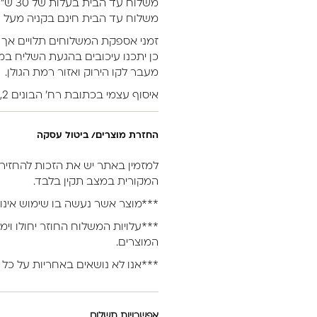
משלוח עד הבית בעלות של 30 ש״ח.
משלוח עד הבית חינם בקניה מעל 399 ש״ח (לא כולל מוצרי חשמל).
זמני אספקת המשלוחים תלויים אך 
כן יתכנו עיכובים בהגעת השליח במי
מעבר לקו הירוק ואזור רמת הגולן.
איסוף עצמי בכתובת רח’ הבונים 2, נתניה.
החזרת מוצרים/ ביטול עסקה
המקורית במצב תקין בלבד.
***מוצר אשר נעשה בו שימוש אינו 
***עלויות המשלוח החוזר יחולו וימ
המוצרים.
***אנו לא נושאים באחריות על כל 
אפשרויות תשלום