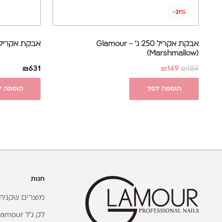
-21%
אבקת אקריל 250 ג' - Glamour
אבקת אקריל 660 ג' (each Cover
(Marshmallow)
₪
631
₪
149
₪
189
הוספה לסל
הוספה ל
חנות
מוצרים שקניתי
לק ג'ל Glamour