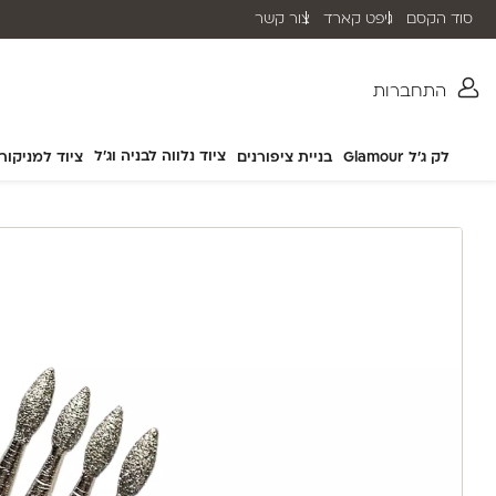
סוד הקסם
גיפט קארד
צור קשר
משלוח חינם בהזמנה מעל ₪399 (לא כולל מוצרי חשמל)
התחברות
ציוד נלווה לבניה וג'ל
לק ג'ל Glamour
בניית ציפורנים
ציוד למניקור