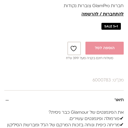
חברות GlamPro צוברות נקודות
להתחברות / להרשמה
SALE 5+1
הוספה לסל
משלוח חינם בקניה מעל 399 ש”ח
מק"ט: 6000783
תיאור
את הפיגמנטים של Glamour כבר ניסית?
✔פורמולה ופיגמנטים עשירים.
✔מריחה כיפית ונוחה בזכות המרקם של הג'ל ומברשת הסיליקון