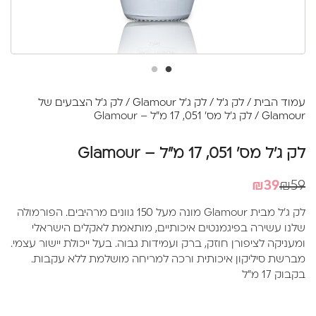
עמוד הבית
/
לק ג'ל
/
לק ג'ל Glamour
/
לק ג'ל הצבעים של
Glamour
/ לק ג'ל מס' 051, 17 מ"ל – Glamour
לק ג'ל מס' 051, 17 מ"ל – Glamour
המחיר
המחיר
₪
39
₪
59
הנוכחי
המקורי
לק ג'ל מבית Glamour מונה מעל 150 גוונים מרהיבים. הפורמולה
היה:
הוא:
שלנו עשירה בפיגמנטים איכותיים, מותאמת לאקלים הישראלי
₪39.
₪59.
ומעניקה לציפורן חוזק, ברק ועמידות גבוה. בעל ייכולת יישור עצמי.
מברשת סיליקון איכותית ורכה למריחה מושלמת ללא עקבות.
בקבוק 17 מ"ל