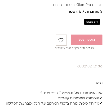
חברות GlamPro צוברות נקודות
להתחברות / להרשמה
SALE 5+1
הוספה לסל
משלוח חינם בקניה מעל 399 ש”ח
מק"ט: 6002182
תיאור
את הפיגמנטים של Glamour כבר ניסית?
✔פורמולה ופיגמנטים עשירים.
✔מריחה כיפית ונוחה בזכות המרקם של הג'ל ומברשת הסיליקון