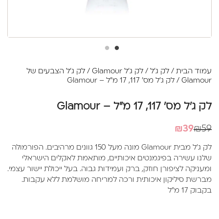
עמוד הבית
/
לק ג'ל
/
לק ג'ל Glamour
/
לק ג'ל הצבעים של
Glamour
/ לק ג'ל מס' 117, 17 מ"ל – Glamour
לק ג'ל מס' 117, 17 מ"ל – Glamour
המחיר
המחיר
₪
39
₪
59
הנוכחי
המקורי
לק ג'ל מבית Glamour מונה מעל 150 גוונים מרהיבים. הפורמולה
היה:
הוא:
שלנו עשירה בפיגמנטים איכותיים, מותאמת לאקלים הישראלי
₪39.
₪59.
ומעניקה לציפורן חוזק, ברק ועמידות גבוה. בעל ייכולת יישור עצמי.
מברשת סיליקון איכותית ורכה למריחה מושלמת ללא עקבות.
בקבוק 17 מ"ל