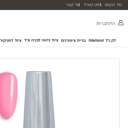
סוד הקסם
גיפט קארד
צור קשר
שליח עד הבית תוך 2-5 ימי עסקים
התחברות
ציוד נלווה לבניה וג'ל
לק ג'ל Glamour
בניית ציפורנים
ציוד למניקור