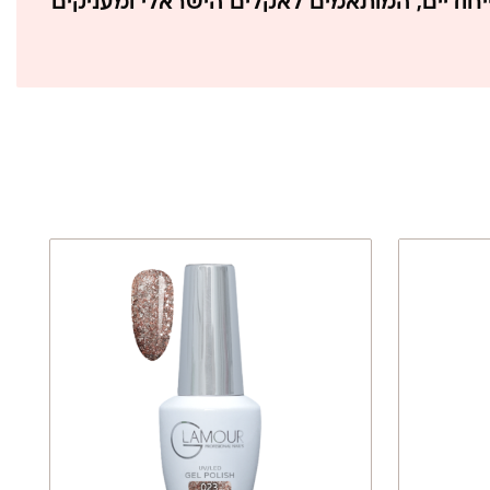
יחודיים, המותאמים לאקלים הישראלי ומעניקים
אות
מענה ל-98% מהאלרגיות
יכולת התיישרות וללא