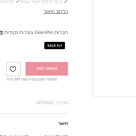
✔ בעל ייכולת יישור עצמי✔ מברשת
✔ בקבוק 17 מ”ל
הרחב תיאור
נותן מענה לאלרגיות
באישור משרד הבריאות
חברות GlamPro צוברות נקודות
לה
SALE 5+1
הוספה לסל
משלוח חינם בקניה מעל 399 ש”ח
מק"ט: 6010642
תיאור