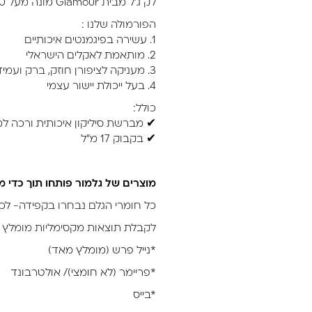
לק ג’ל מבית Glamour מונה מעל 200 גוונים מרהיבים.
הפורמולה שלנו :
1. עשירה בפיגמנטים איכותיים
2. מותאמת לאקלים הישראלי
3. מעניקה לציפורן חוזק, ברק ועמידות גבוהה
4. בעל ייכולת יישור עצמי
כולל:
✔ מברשת סיליקון איכותית ורכה 
✔ בקבוק 17 מ”ל
מוצרים של גלמור פותחו תוך כדי מ
כל חומרי הגלם נבחרו בקפידה- לכן
לקבלת תוצאות מקסימליות מומלץ 
*נייל פרש (מומלץ מאד)
*פריימר (לא חומצי)/ אולטרבונד
*בייס