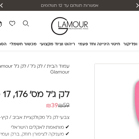
אפשרות תשלום עד 12 תשלומים
 ופדיקור
חיטוי היגיינה וחד פעמי
ריהוט וציוד מקצועי
מכשור חשמלי
הסר
עמוד הבית
/
לק ג'ל
/
לק ג'ל Glamour
Glamour
לק ג'ל מס' 176, 17 מ"ל – Glamour
המחיר
המחיר
₪
39
₪
59
הנוכחי
המקורי
צבעי לק ג’ל מקולקציית אביב / קיץ- 022
היה:
הוא:
✔ מותאמת לאקלים הישראלי
₪39.
₪59.
✔ מעניקה לציפורן חוזק, ברק ועמי