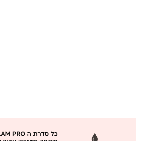
כל סדרת ה GLAM PRO והלק ג'לים של GLAMOUR PRO NAIL SHOP