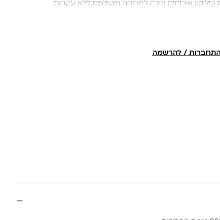
 סיליקון איכותית ורכה למריחה מושלמת ללא עקבות
תחברות / להרשמה