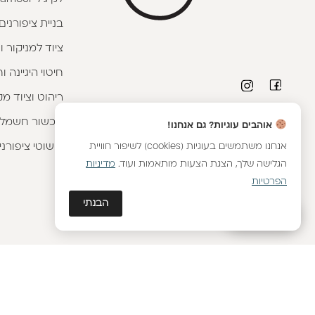
בניית ציפורנים
ציוד למניקור ו
חיטוי היגיינה 
ריהוט וציוד מק
פרטי יצירת קשר
מכשור חשמלי
אוהבים עוגיות? גם אנחנו!
טלפון יועצת קורסים:
053-9593593
|
וואטסאפ
אנחנו משתמשים בעוגיות (cookies) לשיפור חוויית
קישוטי ציפורני
הגלישה שלך, הצגת הצעות מותאמות ועוד.
מדיניות
שירות לקוחות מחלקת אונליין:
054-8899376
|
וואטסאפ
הפרטיות
יועצת מכירות מוצרים:
054-8887576
|
וואטסאפ
הבנתי
גלאם AI
כתובתנו - הבונים 2, נתניה