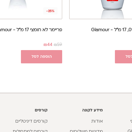
-25%
פריימר לא חומצי 17 מ"ל - Glamour
₪
44
₪
59
סל
הוספה לסל
מידע לקונה
קורסים
אודות
קורסים דיגיטליים
מדיניות משלוחים
קורסים למתחילות