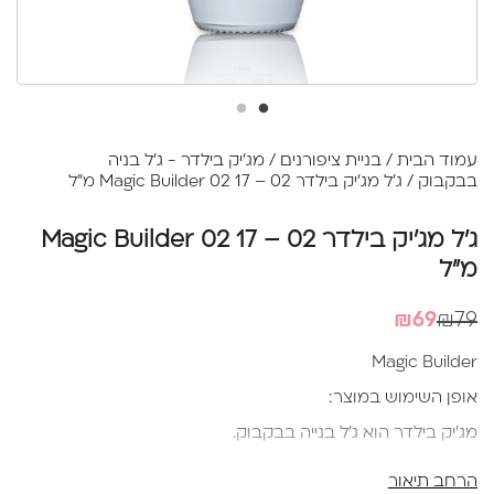
עמוד הבית
/
בניית ציפורנים
/
מג'יק בילדר - ג'ל בניה
בבקבוק
/ ג'ל מג'יק בילדר 02 – Magic Builder 02 17 מ"ל
ג'ל מג'יק בילדר 02 – Magic Builder 02 17
מ"ל
המחיר
המחיר
₪
69
₪
79
הנוכחי
המקורי
Magic Builder
היה:
הוא:
אופן השימוש במוצר:
₪79.
₪69.
מג'יק בילדר הוא ג'ל בנייה בבקבוק.
ג'ל קשיח במרקם סמיך המאפשר עבודה נוחה ליצירת תיקון
הרחב תיאור
מבנה אנטומי וחיזוק ללא צורך בשיופים לאחר הייבוש.