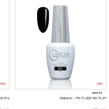
-25%
-34%
SALE 5+1
לק ג'ל מס' 002, 17 מ"ל - Glamour
בייס פרימיום 17 מ"ל - se