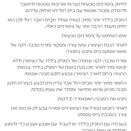
לחיזוק ציפורניים טבעיות קצרות וארוכות שנוטות להישבר
ולהיסדק ומבנה אנטומי עם בייס רגיל לא מחזיק עליהם.
המג'יק בילדר יותר סמיך, קשיח ועמיד מבייס ראבר רגיל ולכן הוא
יחזיק מעמד הרבה יותר על ציפורניים כאלה.
אופן השימוש על ציפורניים טבעיות:
לאחר הכנת הציפורן, שיוף צורה ומניקור נמרח שכבה דקה של
פאוור/אפקס בייס ונייבש במנורה.
נמרח שכבה דקה וצמודה של המג'יק בילדר על הציפורן (ללא
ייבוש) ומיד לאחר מכן נקח בועית של המגי'ק בילדר בכמות
הרצויה ביחס לאורך הציפורן ונבצע תיקון מבנה אנטומי.
החומר סמיך יותר מבייס רגיל אבל עדיין ניתן לבצע בעזרתו תיקון
מבנה מכיוון שהוא מתיישר ומסדר את עצמו בקלות.
נייבש את המבנה האנטומי ל-2 דקות.
לאחר הייבוש ננטרל את הציפורניים ונמרח צבע לק או טופ (אין
צורך בשכבת בייס נוספת)
בעבודה עם המג'יק בילדר יש לעבוד עם אצבע אצבע כדי להמנע
מנזילות או עיוות המבנה.