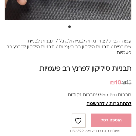
עמוד הבית
/
ציוד נלווה לבנייה ולק ג׳ל
/
תבניות לבניית
ציפורניים
/
תבניות סיליקון רב פעמיות
/ תבניות סיליקון לפרנץ רב
פעמיות
תבניות סיליקון לפרנץ רב פעמיות
המחיר
המחיר
₪
10
₪
15
הנוכחי
המקורי
חברות GlamPro צוברות נקודות
היה:
הוא:
להתחברות / להרשמה
₪10.
₪15.
הוספה לסל
משלוח חינם בקניה מעל 399 ש”ח