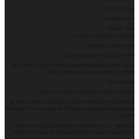
גובה: 7,5 ס"מ
רוחב: 20 ס"מ
אורך: 36 ס"מ
מהירות שאיפת אבק: 3.7 מ"ש
מידות רשת: 24х17 ס"מ
אחריות: שנה על תקלות טכניות בלבד.
המוצר נכלל: שואב אבק למניקור, פילטר רב פעמי יחידה אחת,
ספק כוח, הוראות שימוש עם אחריות לשנה.
הוראות טיפול:
1. שואב אבק לא ניתן לשטיפה (טיפול יבש בלבד).
2. אין לשטוף רשת פלדת המגנטית, אם נעשה שימוש בחומרים
אנטי בקטריאליים (ספירט/אלכוהול), יש לנגב אותה עד ליבוש מלא
לחלוטין.
3. המלצה – כדאי לכסות את השואב אבק עם כל נייר מגבת
מניקור, בשלב הציפוי ציפורניים עם חומרים שונים, כדי שתמיד