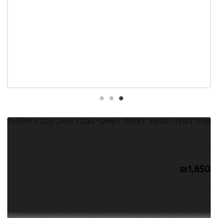
עמוד הבית
/
מכשור חשמלי
/
שואבי אבק
/ שואב אבק SHEMAX
שואב אבק SHEMAX
₪
1,850
שואב אבק מקצועי למניקורStyle PRO – SHEMAX.
שואב אבק ייחודי ומקצועי למניקור "סטייל פרו שימקס" – פיתוח
ייחודי של בעלי מקצוע מהנדסי "שימקס", השואב מונע שאיפת