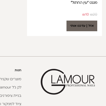
מגנט "עין החתול"
₪
10
₪
20
אזל | עדכנו אותי
חנות
מוצרים שקניתי
לק ג'ל Glamour
בניית ציפורנים
ציוד למניקור ו