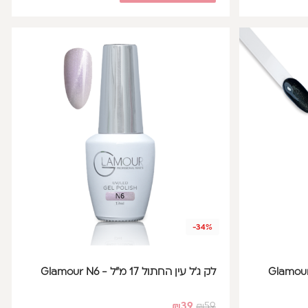
-34%
לק ג'ל עין החתול 17 מ"ל - Glamour N6
₪
39
₪
59