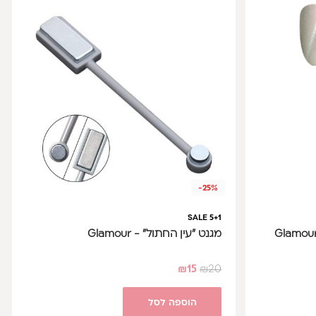
-25%
SALE 5+1
מגנט "עין החתול" - Glamour
₪
15
₪
20
הוספה לסל