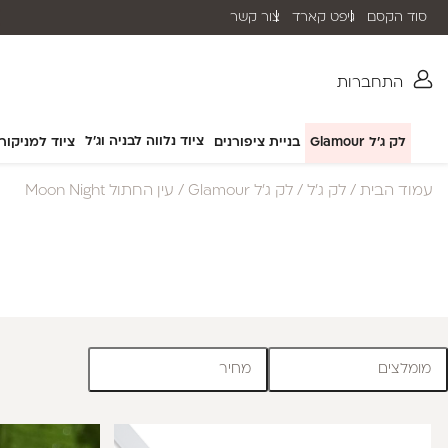
סוד הקסם
גיפט קארד
צור קשר
אפשרות תשלום עד 12 תשלומים
התחברות
ציוד נלווה לבניה וג'ל
לק ג'ל Glamour
בניית ציפורנים
ציוד למניקור
עמוד הבית
/
לק ג'ל
/
לק ג'ל Glamour
/ עין החתול Moon Night
מומלצים
מחיר