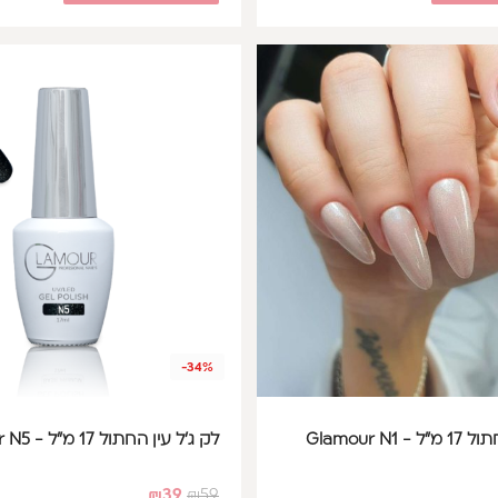
-34%
Glamour N1
לק ג'ל עין החתול 17 מ"ל - Glamour N5
₪
39
₪
59