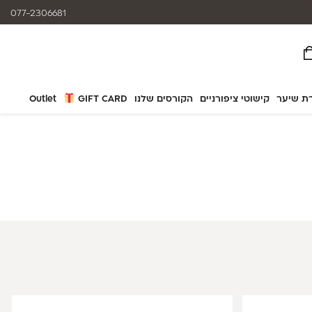
משלוח חינם בהזמנה מעל ₪399 (לא כולל מוצרי חשמל)
077-2306681
ת שיער
קישוטי ציפורניים
הקורסים שלנו
GIFT CARD
Outlet