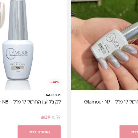
-34%
SALE 5+1
Glamour N7
לק ג'ל עין החתול 17 מ"ל - Glamour N8
₪
39
₪
59
לסל
הוספה לסל