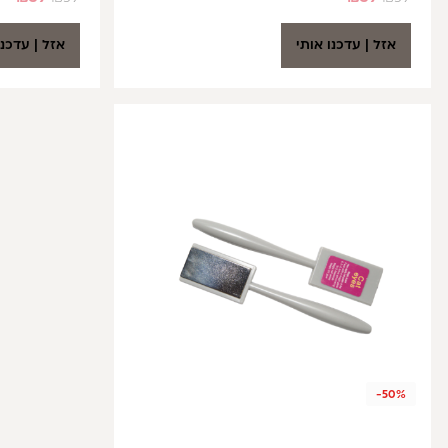
אזל | עדכנו אותי
אזל | עדכנו
-50%