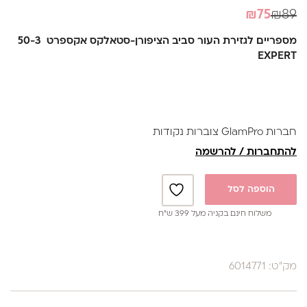
המחיר
המחיר
₪
75
₪
89
הנוכחי
המקורי
מספריים לגזירת העור סביב הציפורן-סטאלקס אקספרט 50-3
היה:
הוא:
EXPERT
₪89.
₪75.
חברות GlamPro צוברות נקודות
להתחברות / להרשמה
הוספה לסל
משלוח חינם בקניה מעל 399 ש”ח
מק"ט: 6014771