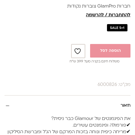
חברות GlamPro צוברות נקודות
להתחברות / להרשמה
SALE 5+1
הוספה לסל
משלוח חינם בקניה מעל 399 ש”ח
מק"ט: 6000826
תיאור
את הפיגמנטים של Glamour כבר ניסית?
✔פורמולה ופיגמנטים עשירים.
✔מריחה כיפית ונוחה בזכות המרקם של הג'ל ומברשת הסיליקון