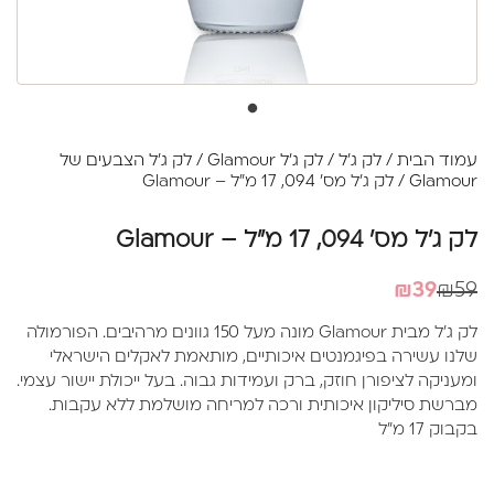
עמוד הבית
/
לק ג'ל
/
לק ג'ל Glamour
/
לק ג'ל הצבעים של
Glamour
/ לק ג'ל מס' 094, 17 מ"ל – Glamour
לק ג'ל מס' 094, 17 מ"ל – Glamour
המחיר
המחיר
₪
39
₪
59
הנוכחי
המקורי
לק ג'ל מבית Glamour מונה מעל 150 גוונים מרהיבים. הפורמולה
היה:
הוא:
שלנו עשירה בפיגמנטים איכותיים, מותאמת לאקלים הישראלי
₪39.
₪59.
ומעניקה לציפורן חוזק, ברק ועמידות גבוה. בעל ייכולת יישור עצמי.
מברשת סיליקון איכותית ורכה למריחה מושלמת ללא עקבות.
בקבוק 17 מ"ל