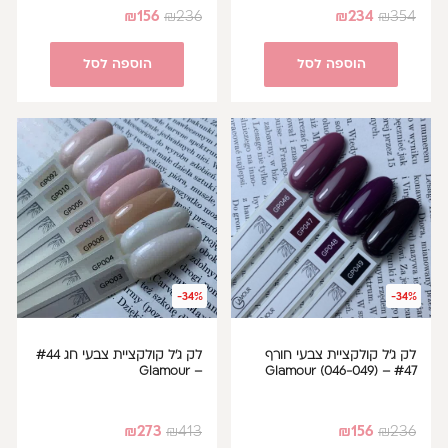
₪
156
₪
236
₪
234
₪
354
הוספה לסל
הוספה לסל
-34%
-34%
לק ג'ל קולקציית צבעי חורף
לק ג'ל קולקציית צבעי חג #44
– Glamour
#47 – Glamour (046-049)
₪
273
₪
413
₪
156
₪
236