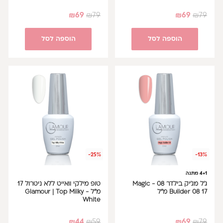
₪
69
₪
79
₪
69
₪
79
הוספה לסל
הוספה לסל
-25%
-13%
4+1 מתנה
ג'ל מג'יק בילדר 08 - Magic
טופ מילקי וואייט ללא ניטרול 17
Builder 08 17 מ"ל
מ"ל - Glamour | Top Milky
White
₪
44
₪
59
₪
69
₪
79