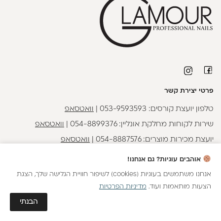
פרטי יצירת קשר
טלפון יועצת קורסים:
053-9593593
|
וואטסאפ
שירות לקוחות מחלקת אונליין:
054-8899376
|
וואטסאפ
יועצת מכירות מוצרים:
054-8887576
|
וואטסאפ
חדשה כאן?
כתובתנו - הבונים 2, נתניה
אוהבים עוגיות? גם אנחנו!
קבלי
15 נקודות מתנה
וצברי
5%
בנקודות
על כל קנייה
אנחנו משתמשים בעוגיות (cookies) לשיפור חוויית הגלישה שלך, הצגת
הצעות מותאמות ועוד.
מדיניות הפרטיות
הצטרפות
הישארו מעודכנות
גלאם AI
הבנתי