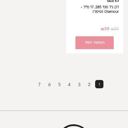
SALE 5+1
לק ג'ל מס' 285, 17 מ"ל -
Glamour (שימר)
₪
39
₪
59
הוספה לסל
7
6
5
4
3
2
1