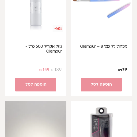
-16%
מכחול ג’ל מס’ 8 – Glamour
נוזל אקריל 500 מ"ל -
Glamour
₪
159
₪
189
₪
79
הוספה לסל
הוספה לסל