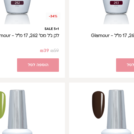
-34%
SALE 5+1
לק ג'ל מס' 262, 17 מ"ל - Glamour
₪
39
₪
59
לסל
הוספה לסל