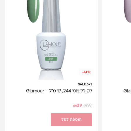
-34%
SALE 5+1
לק ג'ל מס' 244, 17 מ"ל - Glamour
₪
39
₪
59
הוספה לסל