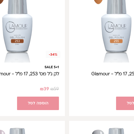
-34%
SALE 5+1
לק ג'ל מס' 253, 17 מ"ל - Glamour
₪
39
₪
59
לסל
הוספה לסל