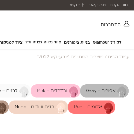
סוד הקסם
גיפט קארד
צור קשר
שליח עד הבית תוך 2-5 ימי עסקים
התחברות
ציוד נלווה לבניה וג'ל
לק ג'ל Glamour
בניית ציפורנים
ציוד למניקור
עמוד הבית
/ מוצרים המתויגים “צבעי קיץ 2022”
אפורים - Gray
ורדרדים – Pink
לבנים – White
אדומים - Red
בז'ים וניודים - Nude