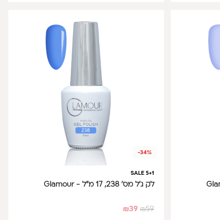
-34%
SALE 5+1
לק ג'ל מס' 238, 17 מ"ל - Glamour
₪
39
₪
59