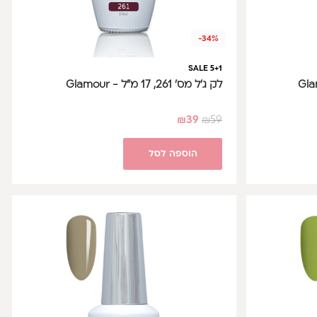
-34%
SALE 5+1
לק ג'ל מס' 261, 17 מ"ל - Glamour
₪
39
₪
59
הוספה לסל