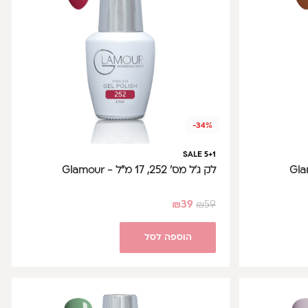
-34%
SALE 5+1
לק ג'ל מס' 252, 17 מ"ל - Glamour
₪
39
₪
59
הוספה לסל