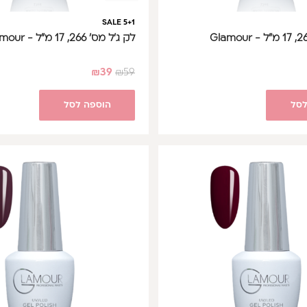
SALE 5+1
לק ג'ל מס' 266, 17 מ"ל - Glamour
₪
39
₪
59
לסל
הוספה לסל