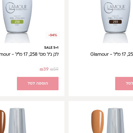
-34%
SALE 5+1
לק ג'ל מס' 258, 17 מ"ל - Glamour
₪
39
₪
59
לסל
הוספה לסל