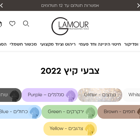
אפשרות תשלום עד 12 תשלומים
 ופדיקור
חיטוי היגיינה וחד פעמי
ריהוט וציוד מקצועי
מכשור חשמלי
הסר
צבעי קיץ 2022
נצנצים - Glitter
סגלגלים – Purple
שחורים
חומים - Brown
ירקרקים - Green
כחולים - Blue
צהובים - Yellow