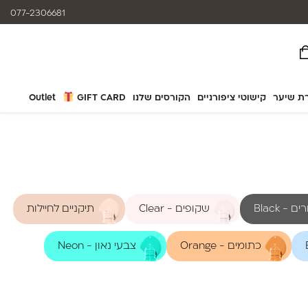
המוצרים נותנים מענה לאלרגיות
077-2306681
ת שיער
קישוטי ציפורניים
הקורסים שלנו
GIFT CARD
Outlet
 - Black
שקופים - Clear
תיקניים לחיילות
כתומים - Orange
צבעי נאון - Neon