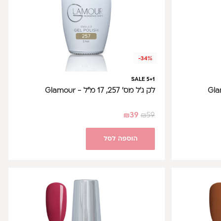
-34%
SALE 5+1
לק ג'ל מס' 257, 17 מ"ל - Glamour
₪
39
₪
59
הוספה לסל