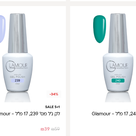
-34%
SALE 5+1
לק ג'ל מס' 239, 17 מ"ל - Glamour
₪
39
₪
59