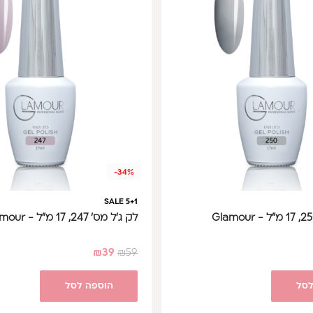
-34%
SALE 5+1
לק ג'ל מס' 247, 17 מ"ל - Glamour
₪
39
₪
59
לסל
הוספה לסל