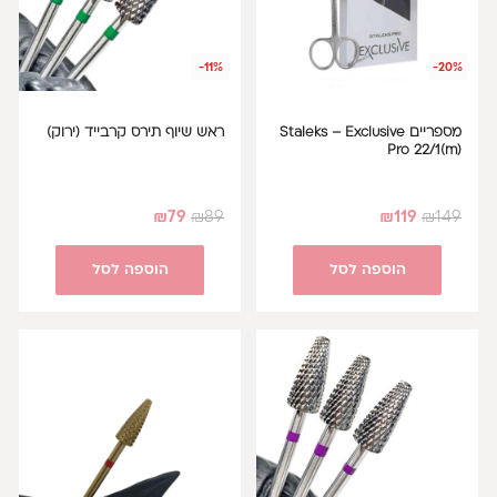
-11%
-20%
מספריים Staleks – Exclusive
ראש שיוף תירס קרבייד (ירוק)
Pro 22/1(m)
₪
79
₪
89
₪
119
₪
149
הוספה לסל
הוספה לסל