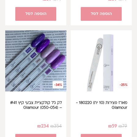
הוספה לסל
הוספה לסל
-34%
-25%
מארז פצירות (10 יח) 180220 -
לק ג'ל קולקציית צבעי קיץ #41
– Glamour (050-054)
Glamour
₪
234
₪
354
₪
59
₪
79