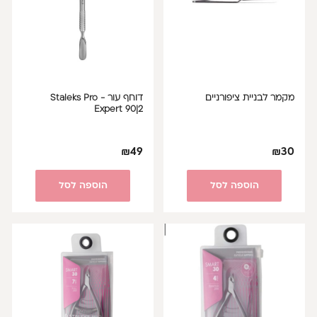
מקמר לבניית ציפורניים
דוחף עור Staleks Pro -
Expert 90|2
₪
49
₪
30
הוספה לסל
הוספה לסל