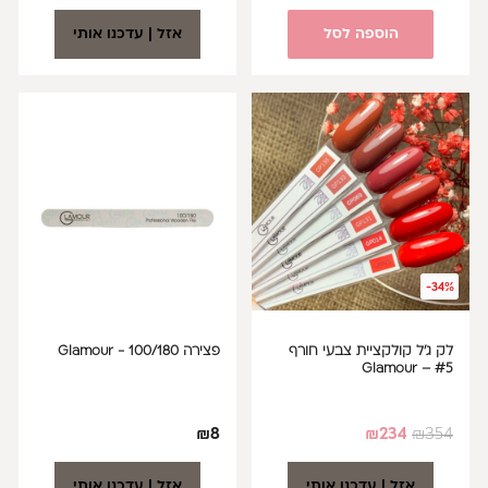
הוספה לסל
אזל | עדכנו אותי
-34%
לק ג'ל קולקציית צבעי חורף
פצירה 100/180 - Glamour
#5 – Glamour
₪
8
₪
234
₪
354
אזל | עדכנו אותי
אזל | עדכנו אותי