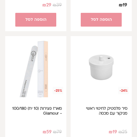
₪
29
₪
39
₪
19
הוספה לסל
הוספה לסל
-25%
-24%
סיר פלסטיק לחיטוי ראשי
מארז פצירות (10 יח) 100/180
מניקור עם מכסה
- Glamour
₪
59
₪
79
₪
19
₪
25