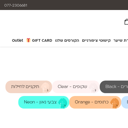
המוצרים נותנים מענה לאלרגיות
077-2306681
ת שיער
קישוטי ציפורניים
הקורסים שלנו
GIFT CARD
Outlet
 - Black
שקופים - Clear
תיקניים לחיילות
כתומים - Orange
צבעי נאון - Neon