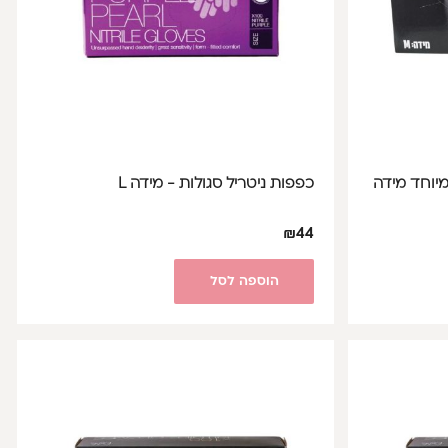
יוחד מידה
כפפות ניטריל סגולות - מידה L
₪
44
הוספה לסל