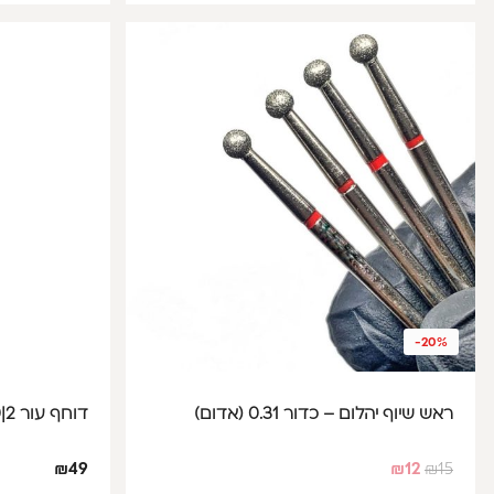
-20%
ראש שיוף יהלום – כדור 0.31 (אדום)
דוחף עור Staleks Pro - Expert 90|2
₪
49
₪
12
₪
15