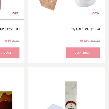
-51%
-30%
ערכת חיטוי ועיקור
מברשת פונפון
₪
19
₪
39
₪
349
₪
499
הוספה לסל
הוספה 