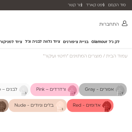
סוד הקסם
גיפט קארד
צור קשר
שליח עד הבית תוך 2-5 ימי עסקים
התחברות
ציוד נלווה לבניה וג'ל
לק ג'ל Glamour
בניית ציפורנים
ציוד למניקור
עמוד הבית
/ מוצרים המתויגים “חיטוי ועיקור”
אפורים - Gray
ורדרדים – Pink
לבנים – White
אדומים - Red
בז'ים וניודים - Nude