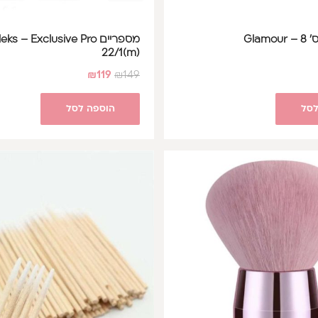
Glam
מספריים eks – Exclusive Pro
22/1(m)
₪
119
₪
149
לסל
הוספה לסל