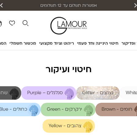
אפשרות תשלום עד 12 תשלומים
 ופדיקור
חיטוי היגיינה וחד פעמי
ריהוט וציוד מקצועי
מכשור חשמלי
הסר
חיטוי ועיקור
נצנצים - Glitter
סגלגלים – Purple
שחורים
חומים - Brown
ירקרקים - Green
כחולים - Blue
צהובים - Yellow