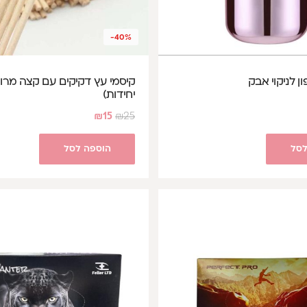
-40%
 לניקוי אבק
יחידות)
₪
15
₪
25
לסל
הוספה לסל