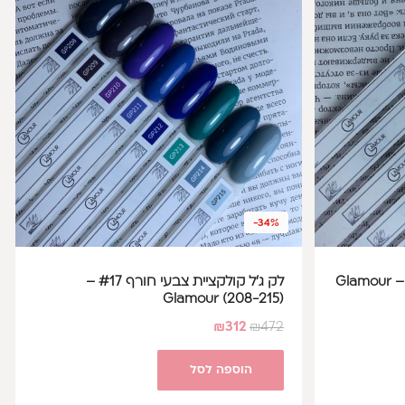
-34%
לק ג'ל קולקציית צבעי קיץ #41 – Glamour
לק ג'ל קולקציית צבעי חורף #17 –
Glamour (208-215)
₪
312
₪
472
הוספה לסל