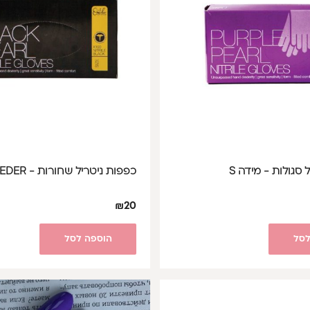
 סגולות - מידה S
כפפות ניטריל שחורות - ONEDER מידה L
₪
20
לסל
הוספה לסל