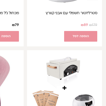
סטרליזטור חשמלי עם אבני קוורץ
מכחול ג’ל מס’ 8 – our
₪
79
₪
89
₪
179
הוספה לסל
הוספה 